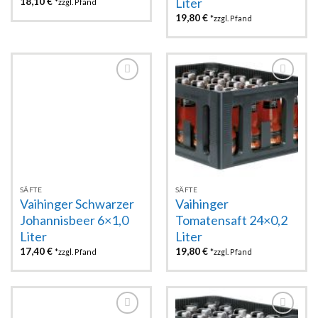
Liter
18,10
€
*zzgl. Pfand
19,80
€
*zzgl. Pfand
Zur
Zur
Wunschliste
Wunschliste
hinzufügen
hinzufügen
SÄFTE
SÄFTE
Vaihinger Schwarzer
Vaihinger
Johannisbeer 6×1,0
Tomatensaft 24×0,2
Liter
Liter
17,40
€
19,80
€
*zzgl. Pfand
*zzgl. Pfand