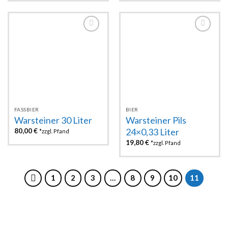
Zur
Zur
Wunschliste
Wunschliste
hinzufügen
hinzufügen
FASSBIER
BIER
Warsteiner 30 Liter
Warsteiner Pils
24×0,33 Liter
80,00
€
*zzgl. Pfand
19,80
€
*zzgl. Pfand
1
2
3
…
8
9
10
11