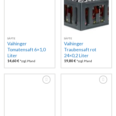
Zur
Zur
Wunschliste
Wunschliste
hinzufügen
hinzufügen
SÄFTE
SÄFTE
Vaihinger
Vaihinger
Tomatensaft 6×1,0
Traubensaft rot
Liter
24×0,2 Liter
14,60
€
19,80
€
*zzgl. Pfand
*zzgl. Pfand
Zur
Zur
Wunschliste
Wunschliste
hinzufügen
hinzufügen