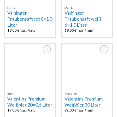
SÄFTE
SÄFTE
Vaihinger
Vaihinger
Traubensaft rot 6×1,0
Traubensaft weiß
Liter
6×1,0 Liter
18,00
€
18,00
€
*zzgl. Pfand
*zzgl. Pfand
Zur
Zur
Wunschliste
Wunschliste
hinzufügen
hinzufügen
BIER
FASSBIER
Valentins Premium
Valentins Premium
Weißbier 20×0,5 Liter
Weißbier 30 Liter
19,00
€
72,00
€
*zzgl. Pfand
*zzgl. Pfand