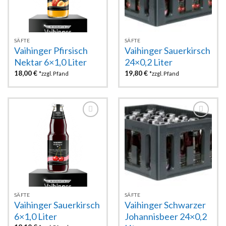
SÄFTE
SÄFTE
Vaihinger Pfirsisch
Vaihinger Sauerkirsch
Nektar 6×1,0 Liter
24×0,2 Liter
18,00
€
19,80
€
*zzgl. Pfand
*zzgl. Pfand
Zur
Zur
Wunschliste
Wunschliste
hinzufügen
hinzufügen
SÄFTE
SÄFTE
Vaihinger Sauerkirsch
Vaihinger Schwarzer
6×1,0 Liter
Johannisbeer 24×0,2