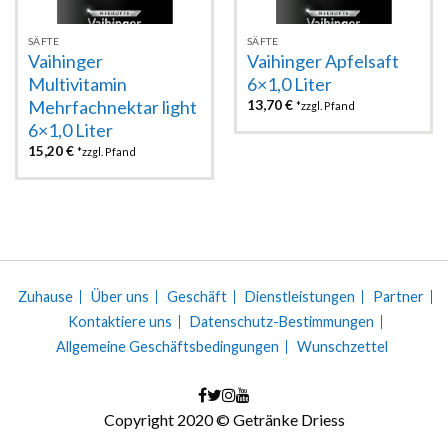
SÄFTE
SÄFTE
Vaihinger
Vaihinger Apfelsaft
Multivitamin
6×1,0 Liter
Mehrfachnektar light
13,70
€
*zzgl. Pfand
6×1,0 Liter
15,20
€
*zzgl. Pfand
Zuhause
Über uns
Geschäft
Dienstleistungen
Partner
Kontaktiere uns
Datenschutz-Bestimmungen
Allgemeine Geschäftsbedingungen
Wunschzettel
Copyright 2020 © Getränke Driess