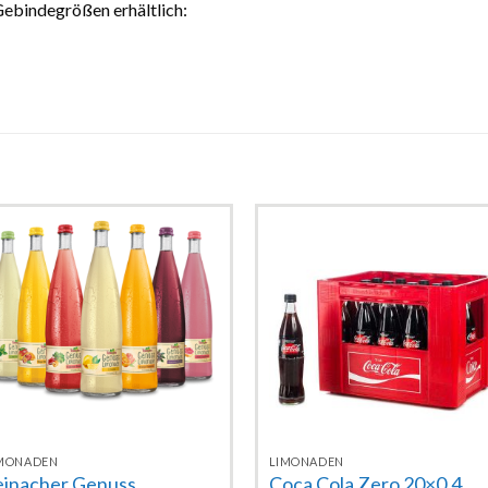
Gebindegrößen erhältlich:
Zur
Zur
Wunschliste
Wunschlist
hinzufügen
hinzufügen
MONADEN
LIMONADEN
einacher Genuss
Coca Cola Zero 20×0,4