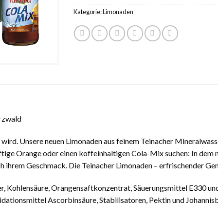
Kategorie:
Limonaden
arzwald
 wird. Unsere neuen Limonaden aus feinem Teinacher Mineralwasser
saftige Orange oder einen koffeinhaltigen Cola-Mix suchen: In de
ch ihrem Geschmack. Die Teinacher Limonaden – erfrischender Genu
er, Kohlensäure, Orangensaftkonzentrat, Säuerungsmittel E330 un
dationsmittel Ascorbinsäure, Stabilisatoren, Pektin und Johannis