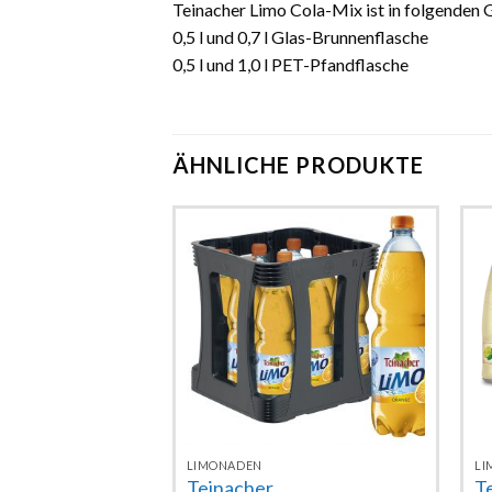
Teinacher Limo Cola-Mix ist in folgenden 
0,5 l und 0,7 l Glas-Brunnenflasche
0,5 l und 1,0 l PET-Pfandflasche
ÄHNLICHE PRODUKTE
Zur
Zur
pfelschorle
Wunschliste
Wunschliste
r Glas
hinzufügen
hinzufügen
nd
LIMONADEN
LI
Teinacher
T