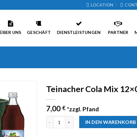
LOCATION
CON
ÜBER UNS
GESCHÄFT
DIENSTLEISTUNGEN
PARTNER
Teinacher Cola Mix 12×0
Zur
7,00
Wunschliste
€
*zzgl. Pfand
hinzufügen
Anzahl
IN DEN WARENKORB