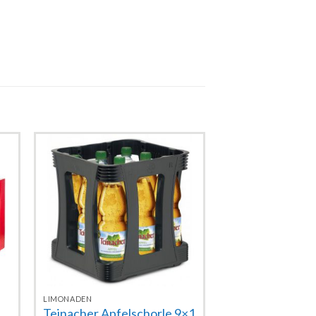
Zur
e
Wunschliste
hinzufügen
LIMONADEN
Teinacher Apfelschorle 9×1