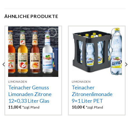
ÄHNLICHE PRODUKTE
Zur
Zur
Wunschliste
Wunschliste
hinzufügen
hinzufügen
LIMONADEN
LIMONADEN
Teinacher Genuss
Teinacher
Limonaden Zitrone
Zitronenlimonade
12×0,33 Liter Glas
9×1 Liter PET
11,00
€
10,00
€
*zzgl. Pfand
*zzgl. Pfand