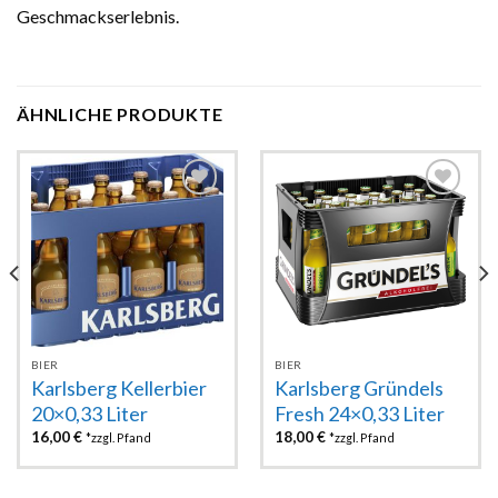
Geschmackserlebnis.
ÄHNLICHE PRODUKTE
Zur
Zur
Wunschliste
Wunschliste
hinzufügen
hinzufügen
BIER
BIER
Karlsberg Kellerbier
Karlsberg Gründels
20×0,33 Liter
Fresh 24×0,33 Liter
16,00
€
18,00
€
*zzgl. Pfand
*zzgl. Pfand