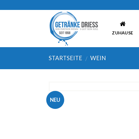
Skip
to
content
ZUHAUSE
STARTSEITE
WEIN
/
NEU