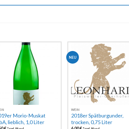
NEU
Zur
Zur
Wunschliste
Wunschlist
hinzufügen
hinzufügen
IN
WEIN
019er Morio-Muskat
2018er Spätburgunder,
A, lieblich, 1,0 Liter
trocken, 0,75 Liter
50
€
6,00
€
*zzgl. Pfand
*zzgl. Pfand