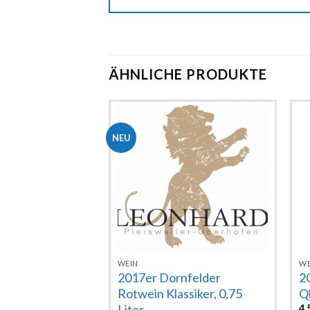
ÄHNLICHE PRODUKTE
NEU
Zur
Zur
tugieser
Wunschliste
Wunschliste
 1,0 Liter
hinzufügen
hinzufügen
nd
WEIN
WE
2017er Dornfelder
2
Rotwein Klassiker, 0,75
Qb
Liter
4,