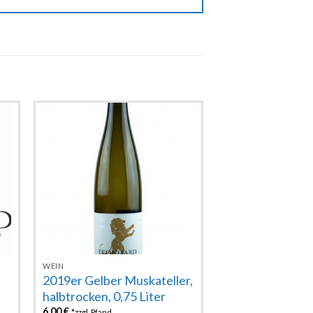
Zur
e
Wunschliste
hinzufügen
WEIN
2019er Gelber Muskateller,
halbtrocken, 0,75 Liter
6,00
€
*zzgl. Pfand