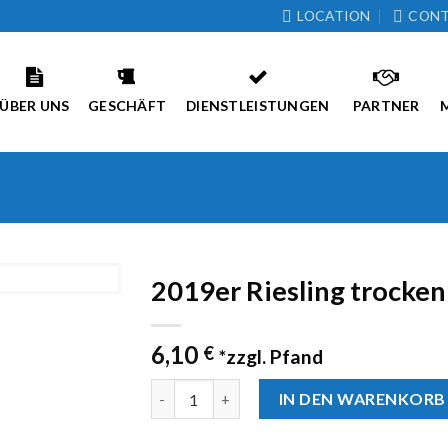
LOCATION
CON
ÜBER UNS
GESCHÄFT
DIENSTLEISTUNGEN
PARTNER
2019er Riesling trocken “
Zur
6,10
Wunschliste
€
*zzgl. Pfand
hinzufügen
Anzahl
IN DEN WARENKORB